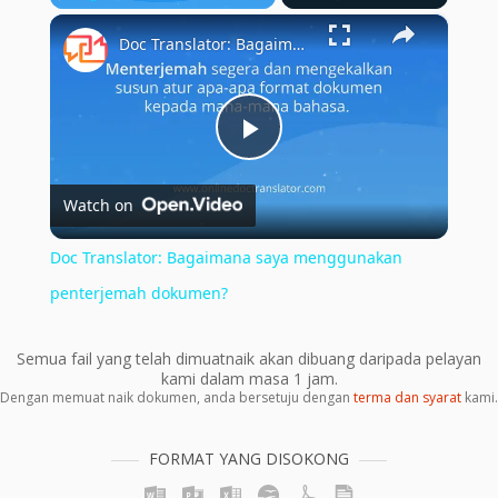
×
Play
Unmute
Fullscreen
Doc Translator: Bagaimana saya menggunakan penterjemah dokumen?
Play
Watch on
Video
Doc Translator: Bagaimana saya menggunakan
penterjemah dokumen?
Semua fail yang telah dimuatnaik akan dibuang daripada pelayan
kami dalam masa 1 jam.
Dengan memuat naik dokumen, anda bersetuju dengan
terma dan syarat
kami.
FORMAT YANG DISOKONG