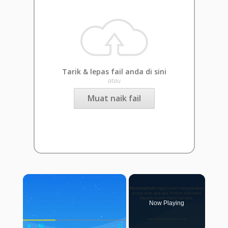
Tarik & lepas fail anda di sini
atau
Muat naik fail
×
Now Playing