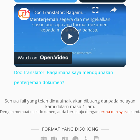
×
Play
Unmute
Fullscreen
Doc Translator: Bagaimana saya menggunakan penterjemah dokumen?
Play
Watch on
Video
Doc Translator: Bagaimana saya menggunakan
penterjemah dokumen?
Semua fail yang telah dimuatnaik akan dibuang daripada pelayan
kami dalam masa 1 jam.
Dengan memuat naik dokumen, anda bersetuju dengan
terma dan syarat
kami.
FORMAT YANG DISOKONG