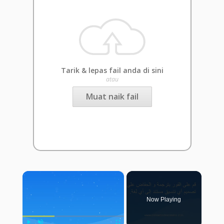
Tarik & lepas fail anda di sini
atau
Muat naik fail
×
Now Playing