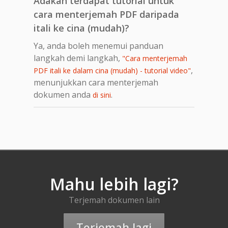
Adakah terdapat tutorial untuk
cara menterjemah PDF daripada
itali ke cina (mudah)?
Ya, anda boleh menemui panduan
langkah demi langkah,
"Cara menterjemah
,
PDF itali ke dalam cina (mudah) - tutorial video"
menunjukkan cara menterjemah
dokumen anda
.
di sini
Mahu lebih lagi?
Terjemah dokumen lain
Terjemah lagi