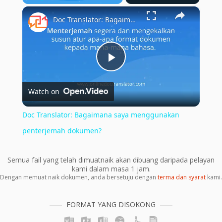
×
Play
Unmute
Fullscreen
Doc Translator: Bagaimana saya menggunakan penterjemah dokumen?
Play
Watch on
Video
Doc Translator: Bagaimana saya menggunakan
penterjemah dokumen?
Semua fail yang telah dimuatnaik akan dibuang daripada pelayan
kami dalam masa 1 jam.
Dengan memuat naik dokumen, anda bersetuju dengan
terma dan syarat
kami.
FORMAT YANG DISOKONG