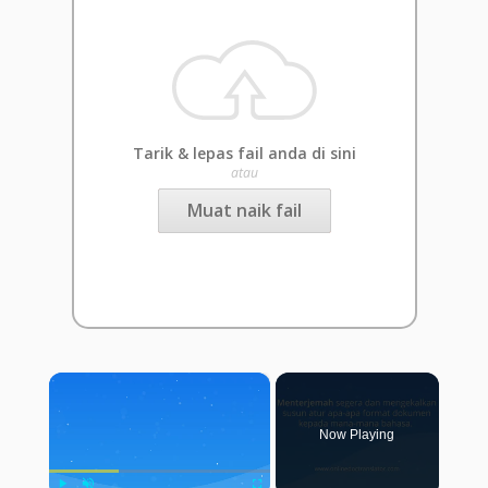
Tarik & lepas fail anda di sini
atau
Muat naik fail
×
Now Playing