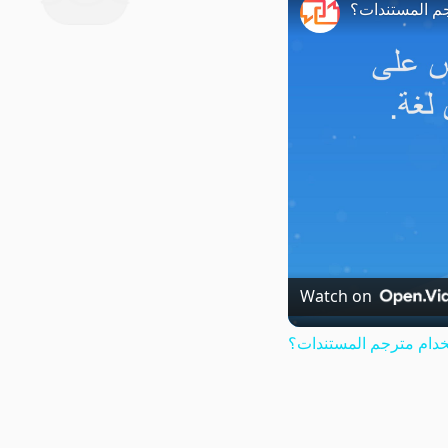
م المستندات؟
Watch on
دام مترجم المستندات؟