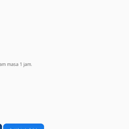
lam masa 1 jam.
×
×