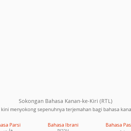
Sokongan Bahasa Kanan-ke-Kiri (RTL)
 kini menyokong sepenuhnya terjemahan bagi bahasa kanan-
asa Parsi
Bahasa Ibrani
Bahasa Pa
پښتو
עִברִית
فارسی