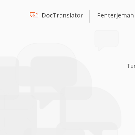
Doc
Translator
Penterjemah
Te