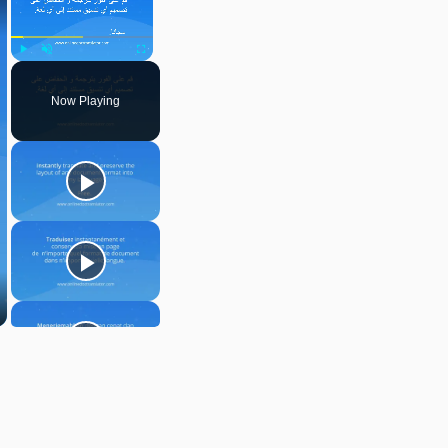
Play
Unmute
Fullscreen
Now Playing