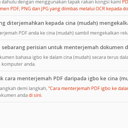
ih dahulu dengan menggunakan tapak rakan kongsi kami
PD
en PDF, PNG dan JPG yang diimbas melalui OCR kepada 
g diterjemahkan kepada cina (mudah) mengekalka
rjemah PDF anda ke cina (mudah) sambil mengekalkan reka
sebarang perisian untuk menterjemah dokumen da
umen bahasa igbo ke dalam cina (mudah) secara terus dala
 komputer anda.
uk cara menterjemah PDF daripada igbo ke cina (m
langkah demi langkah,
"Cara menterjemah PDF igbo ke dalam 
dokumen anda
di sini
.