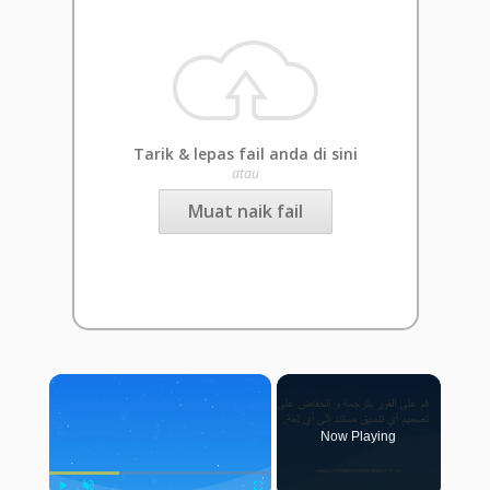
Tarik & lepas fail anda di sini
atau
Muat naik fail
×
Now Playing