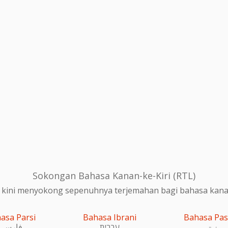
Sokongan Bahasa Kanan-ke-Kiri (RTL)
 kini menyokong sepenuhnya terjemahan bagi bahasa kanan-
asa Parsi
Bahasa Ibrani
Bahasa Pa
پښتو
עִברִית
فارسی