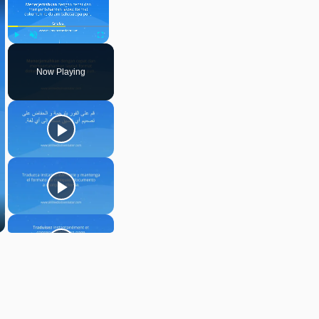
Play
Unmute
Fullscreen
Now Playing