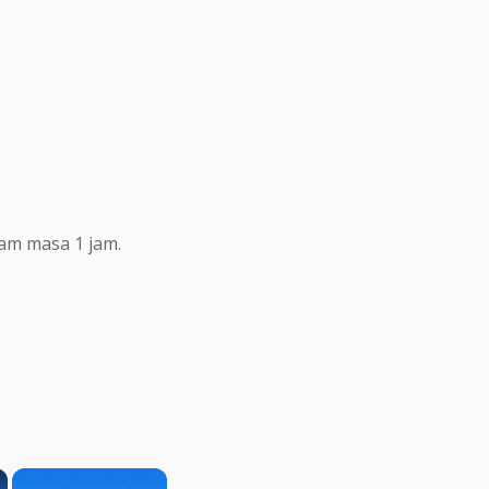
lam masa 1 jam.
×
×