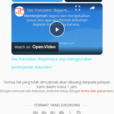
×
Play
Unmute
Fullscreen
Doc Translator: Bagaimana saya menggunakan penterjemah dokumen?
Play
Watch on
Video
Doc Translator: Bagaimana saya menggunakan
penterjemah dokumen?
Semua fail yang telah dimuatnaik akan dibuang daripada pelayan
kami dalam masa 1 jam.
Dengan memuat naik dokumen, anda bersetuju dengan
terma dan syarat
kami.
FORMAT YANG DISOKONG