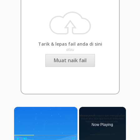
Tarik & lepas fail anda di sini
atau
Muat naik fail
×
Now Playing