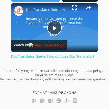
×
Play
Unmute
Fullscreen
Doc Translator Guide: How do I use Doc Translator?
Play
Watch on
Video
Doc Translator Guide: How do I use Doc Translator?
Semua fail yang telah dimuatnaik akan dibuang daripada pelayan
kami dalam masa 1 jam.
Dengan memuat naik dokumen, anda bersetuju dengan
terma dan syarat
kami.
FORMAT YANG DISOKONG