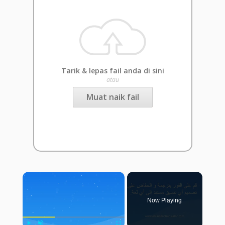
Tarik & lepas fail anda di sini
atau
Muat naik fail
×
Now Playing