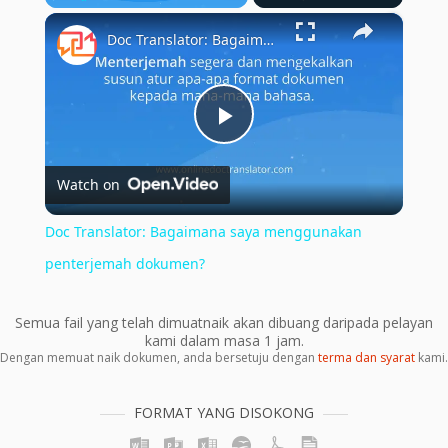
×
Play
Unmute
Fullscreen
Doc Translator: Bagaimana saya menggunakan penterjemah dokumen?
Play
Watch on
Video
Doc Translator: Bagaimana saya menggunakan
penterjemah dokumen?
Semua fail yang telah dimuatnaik akan dibuang daripada pelayan
kami dalam masa 1 jam.
Dengan memuat naik dokumen, anda bersetuju dengan
terma dan syarat
kami.
FORMAT YANG DISOKONG