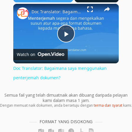
×
Play
Unmute
Fullscreen
Doc Translator: Bagaimana saya menggunakan penterjemah dokumen?
Play
Watch on
Video
Doc Translator: Bagaimana saya menggunakan
penterjemah dokumen?
Semua fail yang telah dimuatnaik akan dibuang daripada pelayan
kami dalam masa 1 jam.
Dengan memuat naik dokumen, anda bersetuju dengan
terma dan syarat
kami.
FORMAT YANG DISOKONG