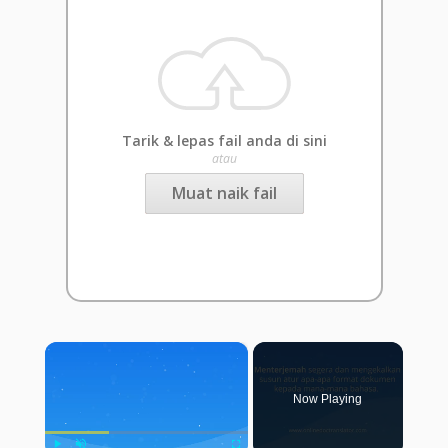
Tarik & lepas fail anda di sini
atau
Muat naik fail
×
Now Playing