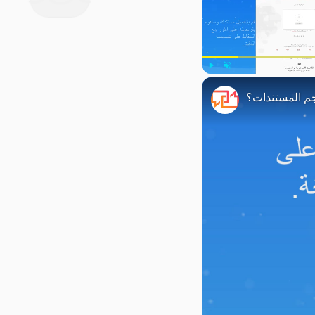
Play
Unmute
م المستندات؟