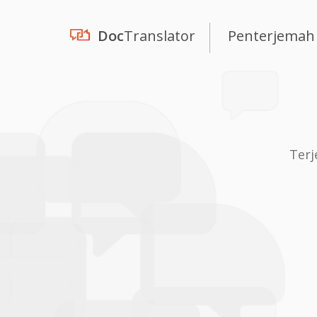
Doc
Translator
Penterjemah
Terj