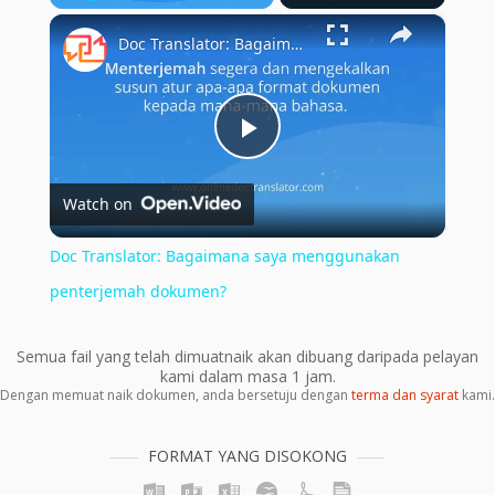
×
Play
Unmute
Fullscreen
Doc Translator: Bagaimana saya menggunakan penterjemah dokumen?
Play
Watch on
Video
Doc Translator: Bagaimana saya menggunakan
penterjemah dokumen?
Semua fail yang telah dimuatnaik akan dibuang daripada pelayan
kami dalam masa 1 jam.
Dengan memuat naik dokumen, anda bersetuju dengan
terma dan syarat
kami.
FORMAT YANG DISOKONG