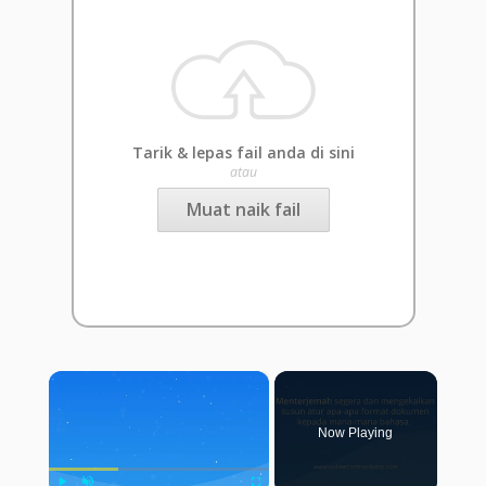
Tarik & lepas fail anda di sini
atau
Muat naik fail
×
Now Playing