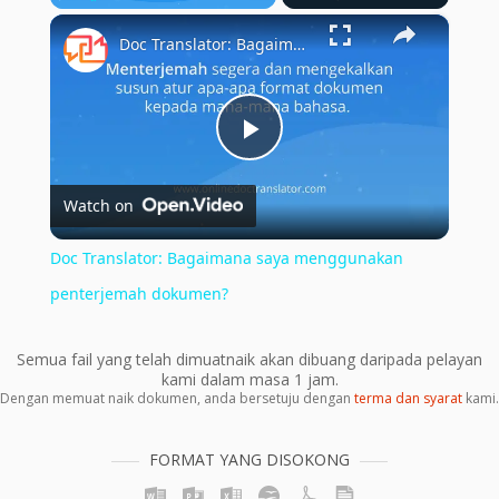
×
Play
Unmute
Fullscreen
Doc Translator: Bagaimana saya menggunakan penterjemah dokumen?
Play
Watch on
Video
Doc Translator: Bagaimana saya menggunakan
penterjemah dokumen?
Semua fail yang telah dimuatnaik akan dibuang daripada pelayan
kami dalam masa 1 jam.
Dengan memuat naik dokumen, anda bersetuju dengan
terma dan syarat
kami.
FORMAT YANG DISOKONG