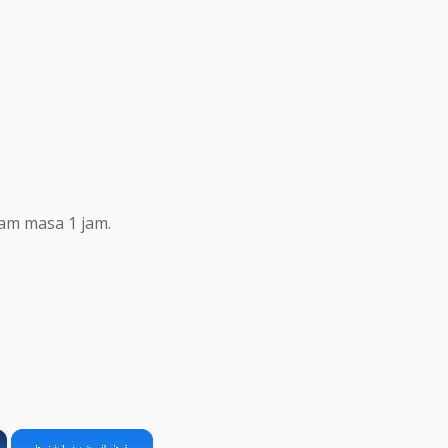
lam masa 1 jam.
×
×