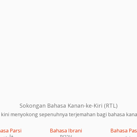
Sokongan Bahasa Kanan-ke-Kiri (RTL)
 kini menyokong sepenuhnya terjemahan bagi bahasa kanan-
asa Parsi
Bahasa Ibrani
Bahasa Pa
پښتو
עִברִית
فارسی