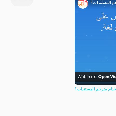
م المستندات؟
Watch on
دام مترجم المستندات؟