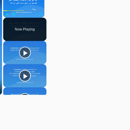
Play
Unmute
Fullscreen
Now Playing