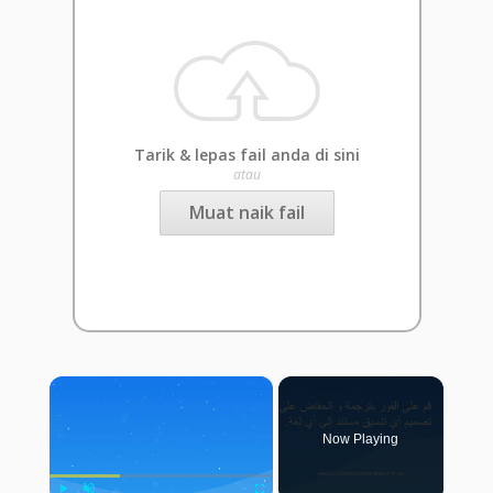
Tarik & lepas fail anda di sini
atau
Muat naik fail
×
Now Playing