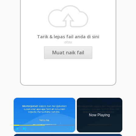
Tarik & lepas fail anda di sini
atau
Muat naik fail
×
Now Playing
Play
Unmute
Fullscreen