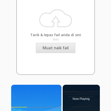
Tarik & lepas fail anda di sini
atau
Muat naik fail
×
Now Playing