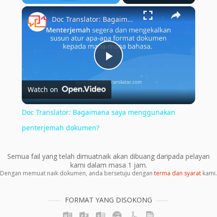
×
Play
Unmute
Fullscreen
Doc Translator: Bagaimana saya menggunakan penterjemah dokumen?
Play
Watch on
Video
Doc Translator: Bagaimana saya menggunakan
penterjemah dokumen?
Semua fail yang telah dimuatnaik akan dibuang daripada pelayan
kami dalam masa 1 jam.
Dengan memuat naik dokumen, anda bersetuju dengan
terma dan syarat
kami.
FORMAT YANG DISOKONG