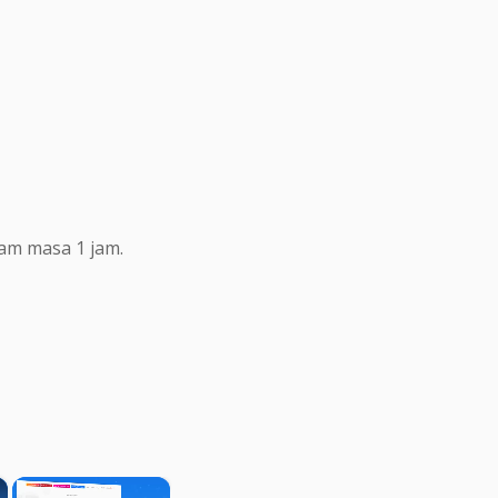
lam masa 1 jam.
×
×