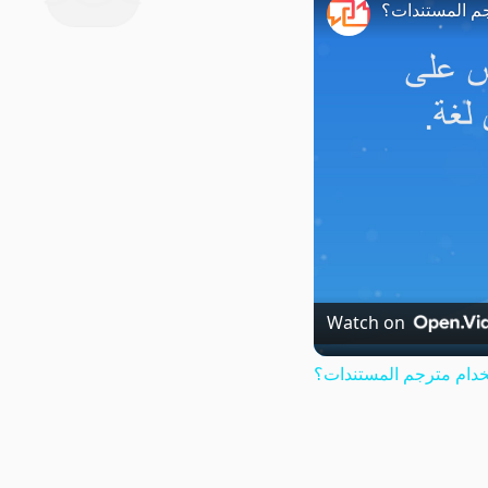
م المستندات؟
Watch on
دام مترجم المستندات؟