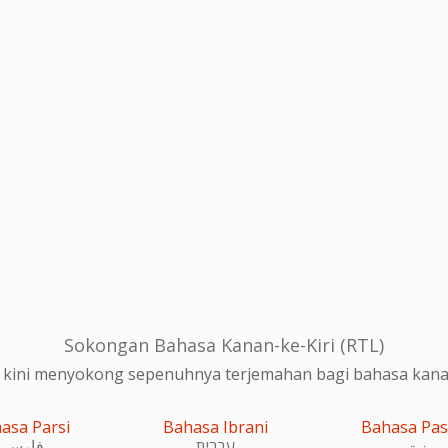
Sokongan Bahasa Kanan-ke-Kiri (RTL)
 kini menyokong sepenuhnya terjemahan bagi bahasa kanan-
asa Parsi
Bahasa Ibrani
Bahasa Pa
پښتو
עִברִית
فارسی