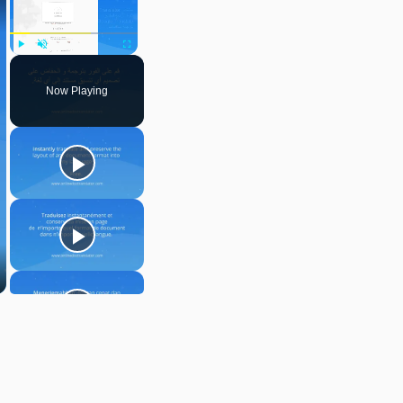
Play
Unmute
Fullscreen
Now Playing