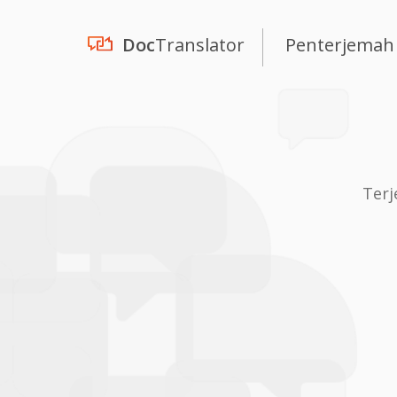
Doc
Translator
Penterjemah
Terj