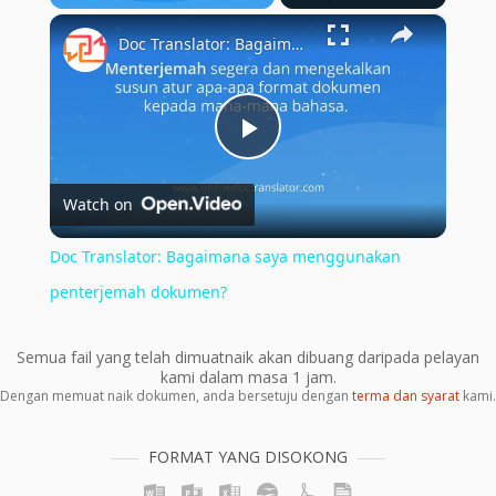
×
Play
Unmute
Fullscreen
Doc Translator: Bagaimana saya menggunakan penterjemah dokumen?
Play
Watch on
Video
Doc Translator: Bagaimana saya menggunakan
penterjemah dokumen?
Semua fail yang telah dimuatnaik akan dibuang daripada pelayan
kami dalam masa 1 jam.
Dengan memuat naik dokumen, anda bersetuju dengan
terma dan syarat
kami.
FORMAT YANG DISOKONG