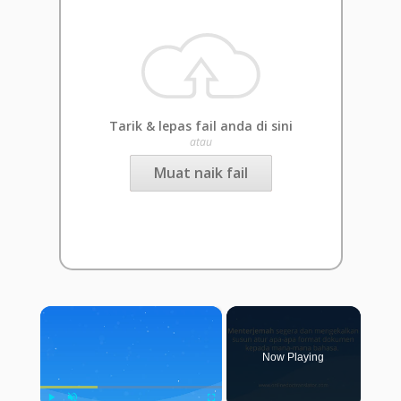
Tarik & lepas fail anda di sini
atau
Muat naik fail
×
Now Playing