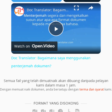
×
Play
Unmute
Fullscreen
Doc Translator: Bagaimana saya menggunakan penterjemah dokumen?
Play
Watch on
Video
Doc Translator: Bagaimana saya menggunakan
penterjemah dokumen?
Semua fail yang telah dimuatnaik akan dibuang daripada pelayan
kami dalam masa 1 jam.
Dengan memuat naik dokumen, anda bersetuju dengan
terma dan syarat
kami.
FORMAT YANG DISOKONG