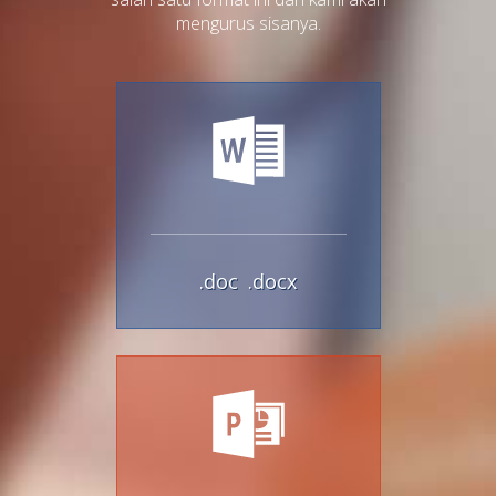
mengurus sisanya.
.doc
.docx