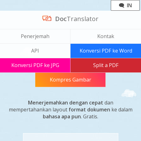
🗨 IN
Doc
Translator
Penerjemah
Kontak
API
Konversi PDF ke Word
Konversi PDF ke JPG
Split a PDF
Kompres Gambar
Menerjemahkan dengan cepat
dan
mempertahankan layout
format dokumen
ke dalam
bahasa apa pun
. Gratis.