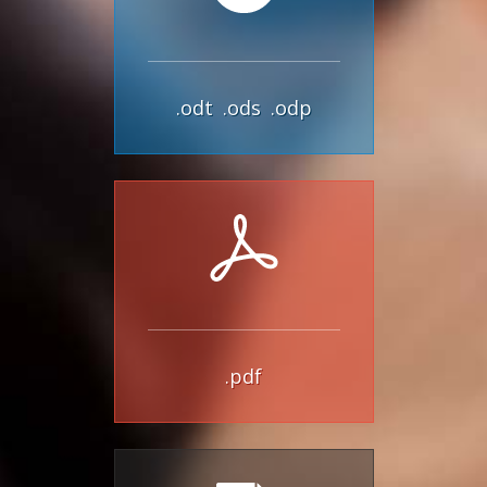
.odt
.ods
.odp
.pdf