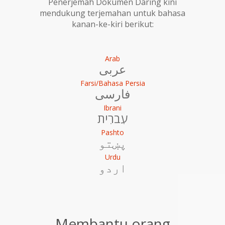
Penerjemah Dokumen Daring kini
mendukung terjemahan untuk bahasa
kanan-ke-kiri berikut:
Arab
عربى
Farsi/Bahasa Persia
فارسی
Ibrani
עִברִית
Pashto
پښتو
Urdu
اردو
Membantu orang