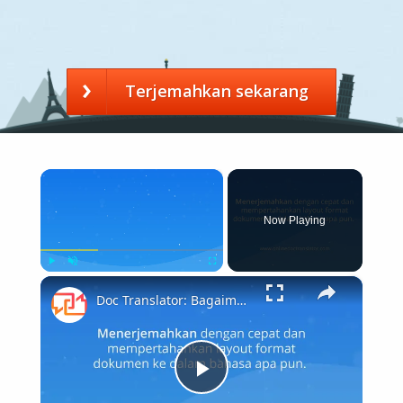
Terjemahkan sekarang
×
Now Playing
×
Play
Unmute
Fullscreen
Doc Translator: Bagaimana cara menggunakan penerjemah dokumen?
Play