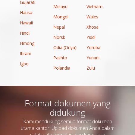
Gujarati
Melayu
Vietnam
Hausa
Mongol
Wales
Hawaii
Nepal
Xhosa
Hindi
Norsk
Yiddi
Hmong
Odia (Oriya)
Yoruba
Ibrani
Pashto
Yunani
Igbo
Polandia
Zulu
Format dokumen yang
didukung
Kami mendukung semua format dokumen
utama kantor. Upload dokumen Anda dalam
salah satu format ini dan kami akan