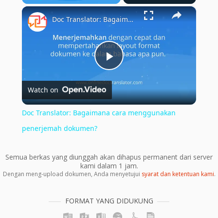
×
Play
Unmute
Fullscreen
Doc Translator: Bagaimana cara menggunakan penerjemah dokumen?
Play
Watch on
Video
Doc Translator: Bagaimana cara menggunakan
penerjemah dokumen?
Semua berkas yang diunggah akan dihapus permanent dari server
kami dalam 1 jam.
Dengan meng-upload dokumen, Anda menyetujui
syarat dan ketentuan kami
.
FORMAT YANG DIDUKUNG