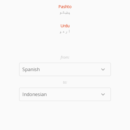
Pashto
پښتو
Urdu
اردو