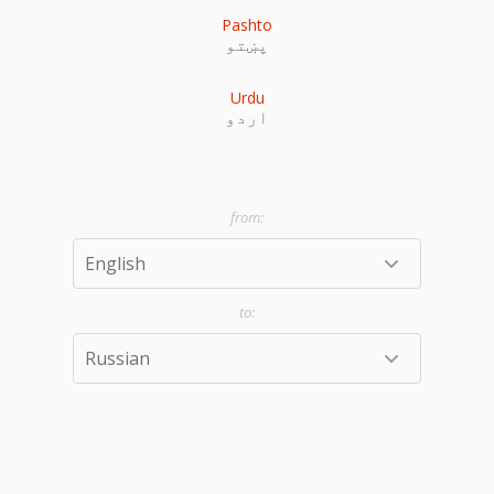
Pashto
پښتو
Urdu
اردو