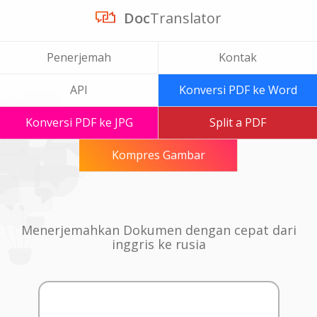
Doc
Translator
Penerjemah
Kontak
API
Konversi PDF ke Word
Konversi PDF ke JPG
Split a PDF
Kompres Gambar
Menerjemahkan Dokumen dengan cepat dari
inggris ke rusia