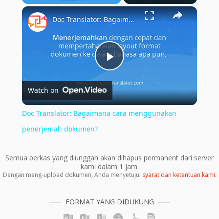
×
Play
Unmute
Fullscreen
Doc Translator: Bagaimana cara menggunakan penerjemah dokumen?
Play
Watch on
Video
Doc Translator: Bagaimana cara menggunakan
penerjemah dokumen?
Semua berkas yang diunggah akan dihapus permanent dari server
kami dalam 1 jam.
Dengan meng-upload dokumen, Anda menyetujui
syarat dan ketentuan kami
.
FORMAT YANG DIDUKUNG