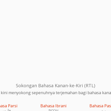
Sokongan Bahasa Kanan-ke-Kiri (RTL)
 kini menyokong sepenuhnya terjemahan bagi bahasa kanan-
asa Parsi
Bahasa Ibrani
Bahasa Pa
پښتو
עִברִית
فارسی