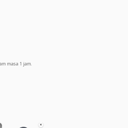
lam masa 1 jam.
×
×