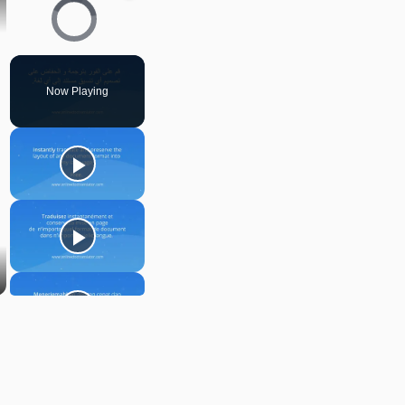
Video Player is loading.
Now Playing