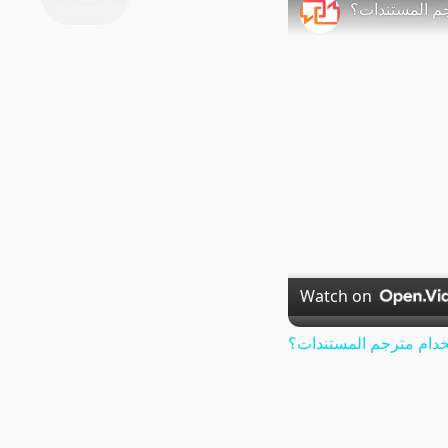
م المستندات؟
Watch on
دام مترجم المستندات؟