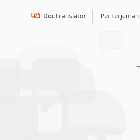
Doc
Translator
Penterjemah
T