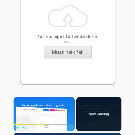
Tarik & lepas fail anda di sini
atau
Muat naik fail
×
Now Playing
Play
Unmute
Fullscreen