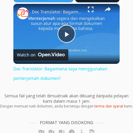
×
Play
Unmute
Fullscreen
Doc Translator: Bagaimana saya menggunakan penterjemah dokumen?
Play
Watch on
Video
Doc Translator: Bagaimana saya menggunakan
penterjemah dokumen?
Semua fail yang telah dimuatnaik akan dibuang daripada pelayan
kami dalam masa 1 jam.
Dengan memuat naik dokumen, anda bersetuju dengan
terma dan syarat
kami.
FORMAT YANG DISOKONG