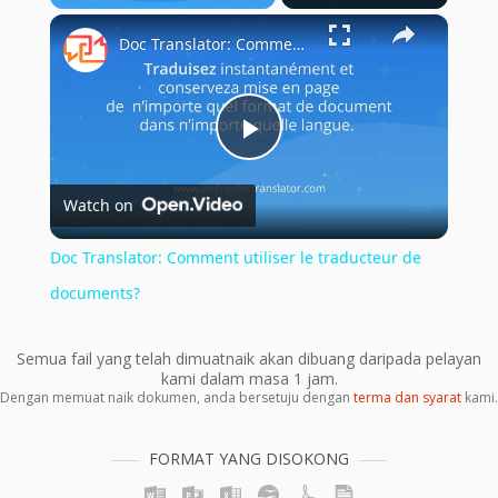
×
Play
Unmute
Fullscreen
Doc Translator: Comment utiliser le traducteur de documents?
Play
Watch on
Video
Doc Translator: Comment utiliser le traducteur de
documents?
Semua fail yang telah dimuatnaik akan dibuang daripada pelayan
kami dalam masa 1 jam.
Dengan memuat naik dokumen, anda bersetuju dengan
terma dan syarat
kami.
FORMAT YANG DISOKONG