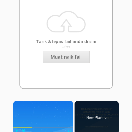
Tarik & lepas fail anda di sini
atau
Muat naik fail
×
Now Playing