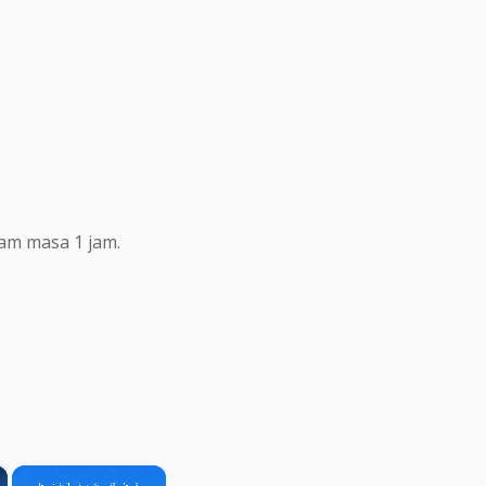
lam masa 1 jam.
×
×