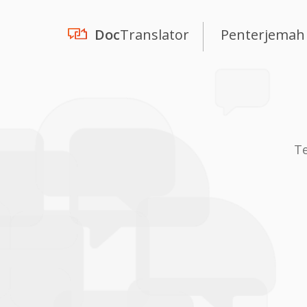
Doc
Translator
Penterjemah
T