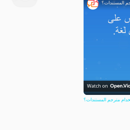
م المستندات؟
Watch on
دام مترجم المستندات؟