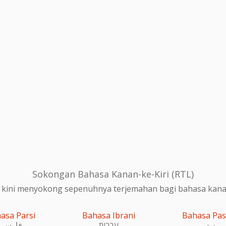
Sokongan Bahasa Kanan-ke-Kiri (RTL)
 kini menyokong sepenuhnya terjemahan bagi bahasa kanan-
asa Parsi
Bahasa Ibrani
Bahasa Pa
پښتو
עִברִית
فارسی