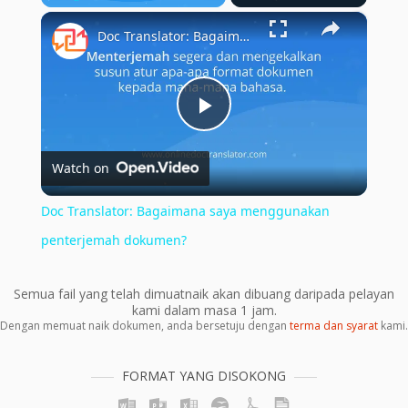
×
Play
Unmute
Fullscreen
Doc Translator: Bagaimana saya menggunakan penterjemah dokumen?
Play
Watch on
Video
Doc Translator: Bagaimana saya menggunakan
penterjemah dokumen?
Semua fail yang telah dimuatnaik akan dibuang daripada pelayan
kami dalam masa 1 jam.
Dengan memuat naik dokumen, anda bersetuju dengan
terma dan syarat
kami.
FORMAT YANG DISOKONG