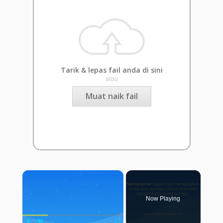
Tarik & lepas fail anda di sini
atau
Muat naik fail
×
Now Playing