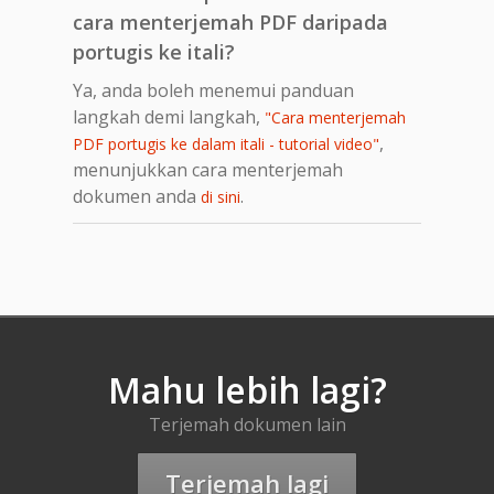
cara menterjemah PDF daripada
portugis ke itali?
Ya, anda boleh menemui panduan
langkah demi langkah,
"Cara menterjemah
,
PDF portugis ke dalam itali - tutorial video"
menunjukkan cara menterjemah
dokumen anda
.
di sini
Mahu lebih lagi?
Terjemah dokumen lain
Terjemah lagi