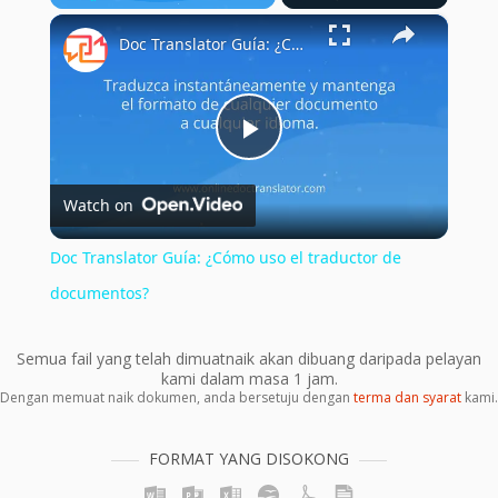
×
Play
Unmute
Fullscreen
Doc Translator Guía: ¿Cómo uso el traductor de documentos?
Play
Watch on
Video
Doc Translator Guía: ¿Cómo uso el traductor de
documentos?
Semua fail yang telah dimuatnaik akan dibuang daripada pelayan
kami dalam masa 1 jam.
Dengan memuat naik dokumen, anda bersetuju dengan
terma dan syarat
kami.
FORMAT YANG DISOKONG