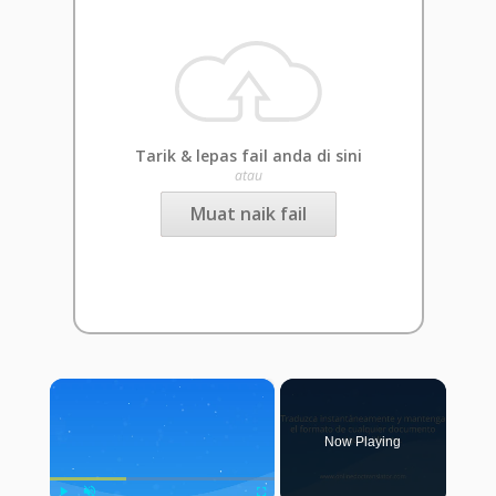
Tarik & lepas fail anda di sini
atau
Muat naik fail
×
Now Playing