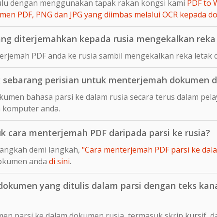
hulu dengan menggunakan tapak rakan kongsi kami
PDF to 
en PDF, PNG dan JPG yang diimbas melalui OCR kepada 
ng diterjemahkan kepada rusia mengekalkan reka 
rjemah PDF anda ke rusia sambil mengekalkan reka letak d
sebarang perisian untuk menterjemah dokumen da
umen bahasa parsi ke dalam rusia secara terus dalam pela
 komputer anda.
uk cara menterjemah PDF daripada parsi ke rusia?
langkah demi langkah,
"Cara menterjemah PDF parsi ke dalam
dokumen anda
di sini
.
kumen yang ditulis dalam parsi dengan teks kanan
n parsi ke dalam dokumen rusia, termasuk skrip kursif, d