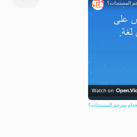
م المستندات؟
Watch on
دام مترجم المستندات؟