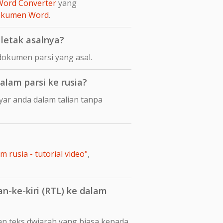
Word Converter
yang
dokumen Word
.
letak asalnya?
okumen parsi yang asal.
lam parsi ke rusia?
yar anda dalam talian tanpa
 rusia - tutorial video"
,
-ke-kiri (RTL) ke dalam
an teks dwiarah yang biasa kepada