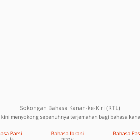
Sokongan Bahasa Kanan-ke-Kiri (RTL)
 kini menyokong sepenuhnya terjemahan bagi bahasa kanan-
asa Parsi
Bahasa Ibrani
Bahasa Pa
پښتو
עִברִית
فارسی