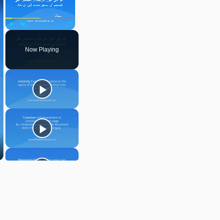
Play
Unmute
Fullscreen
Now Playing