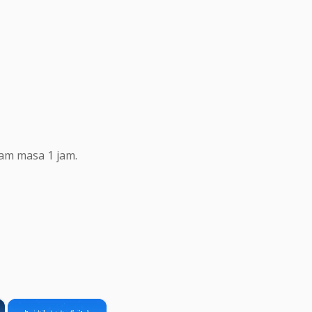
lam masa 1 jam.
×
×