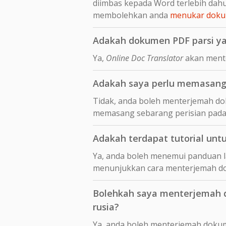
diimbas kepada Word terlebih da
membolehkan anda
menukar dokum
Adakah dokumen PDF parsi ya
Ya,
Online Doc Translator
akan mente
Adakah saya perlu memasang 
Tidak, anda boleh menterjemah dok
memasang sebarang perisian pada
Adakah terdapat tutorial unt
Ya, anda boleh menemui panduan 
menunjukkan cara menterjemah 
Bolehkah saya menterjemah do
rusia?
Ya, anda boleh menterjemah dokume