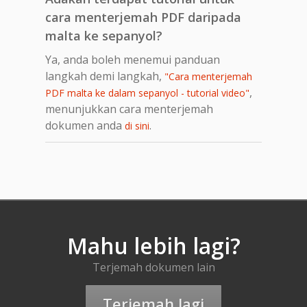
cara menterjemah PDF daripada
malta ke sepanyol?
Ya, anda boleh menemui panduan
langkah demi langkah,
"Cara menterjemah
,
PDF malta ke dalam sepanyol - tutorial video"
menunjukkan cara menterjemah
dokumen anda
.
di sini
Mahu lebih lagi?
Terjemah dokumen lain
Terjemah lagi