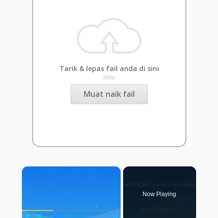
Tarik & lepas fail anda di sini
atau
Muat naik fail
×
Now Playing