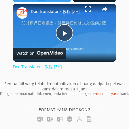
×
Play
Unmute
Fullscreen
Doc Translator - 教程 [ZH]
Play
Watch on
Video
Doc Translator - 教程 [ZH]
Semua fail yang telah dimuatnaik akan dibuang daripada pelayan
kami dalam masa 1 jam.
Dengan memuat naik dokumen, anda bersetuju dengan
terma dan syarat
kami.
FORMAT YANG DISOKONG