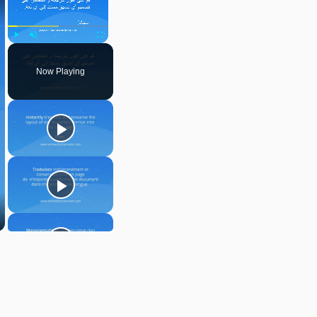
Play
Unmute
Fullscreen
Now Playing