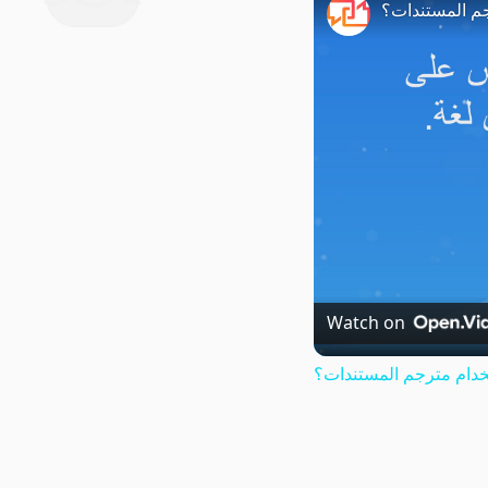
م المستندات؟
Watch on
دام مترجم المستندات؟