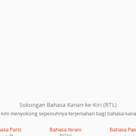
Sokongan Bahasa Kanan-ke-Kiri (RTL)
 kini menyokong sepenuhnya terjemahan bagi bahasa kanan-
asa Parsi
Bahasa Ibrani
Bahasa Pa
پښتو
עִברִית
فارسی