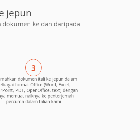
e jepun
 dokumen ke dan daripada
3
emahkan dokumen itali ke jepun dalam
elbagai format Office (Word, Excel,
Point, PDF, OpenOffice, text) dengan
nya memuat naiknya ke penterjemah
percuma dalam talian kami