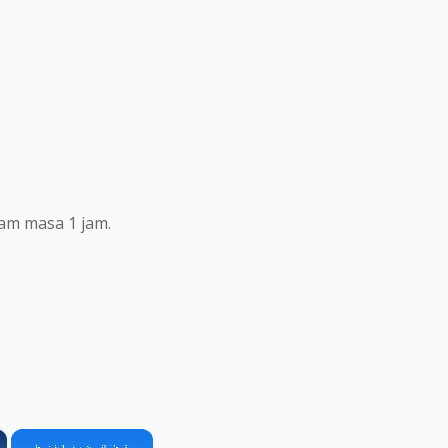
lam masa 1 jam.
×
×