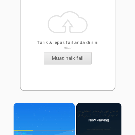
Tarik & lepas fail anda di sini
atau
Muat naik fail
×
Now Playing