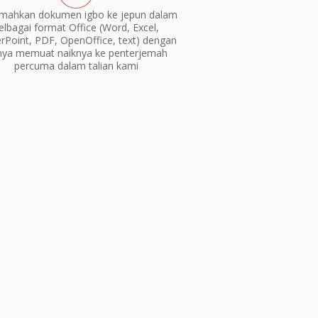
emahkan dokumen igbo ke jepun dalam
elbagai format Office (Word, Excel,
Point, PDF, OpenOffice, text) dengan
nya memuat naiknya ke penterjemah
percuma dalam talian kami