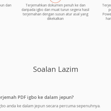
pun dan
Terjemahkan dokumen penuh ke dan
Terj
daripada igbo dan muat turun segera hasil
p
terjemahan dengan susun atur asal yang
Power
dikekalkan
ha
Soalan Lazim
rjemah PDF igbo ke dalam jepun?
gbo anda ke dalam jepun secara percuma sepenuhnya.