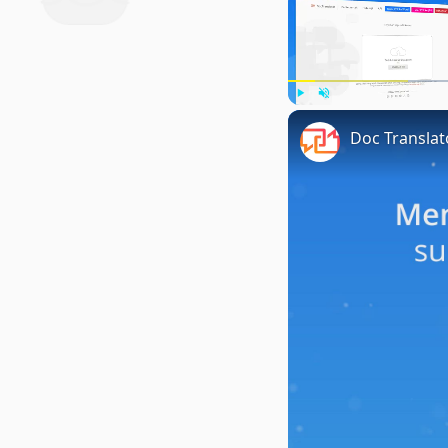
Play
Unmute
Doc Transla