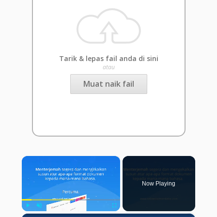
Tarik & lepas fail anda di sini
atau
Muat naik fail
×
Now Playing
Play
Unmute
Fullscreen