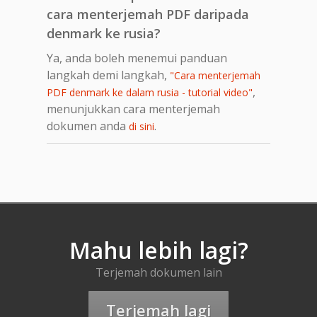
cara menterjemah PDF daripada
denmark ke rusia?
Ya, anda boleh menemui panduan
langkah demi langkah,
"Cara menterjemah
,
PDF denmark ke dalam rusia - tutorial video"
menunjukkan cara menterjemah
dokumen anda
.
di sini
Mahu lebih lagi?
Terjemah dokumen lain
Terjemah lagi