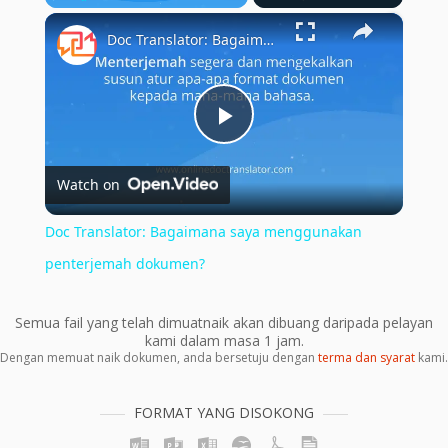
×
Play
Unmute
Fullscreen
Doc Translator: Bagaimana saya menggunakan penterjemah dokumen?
Play
Watch on
Video
Doc Translator: Bagaimana saya menggunakan
penterjemah dokumen?
Semua fail yang telah dimuatnaik akan dibuang daripada pelayan
kami dalam masa 1 jam.
Dengan memuat naik dokumen, anda bersetuju dengan
terma dan syarat
kami.
FORMAT YANG DISOKONG