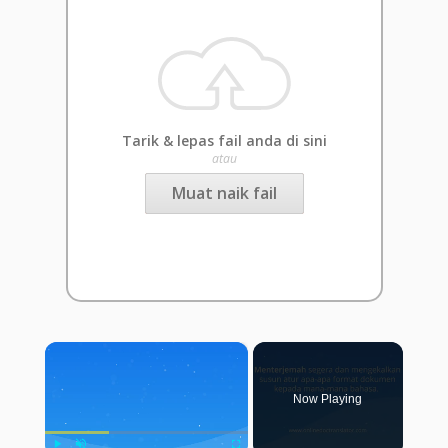
Tarik & lepas fail anda di sini
atau
Muat naik fail
×
Now Playing