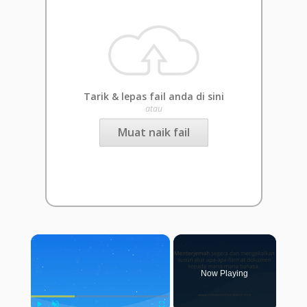
Tarik & lepas fail anda di sini
atau
Muat naik fail
×
Now Playing