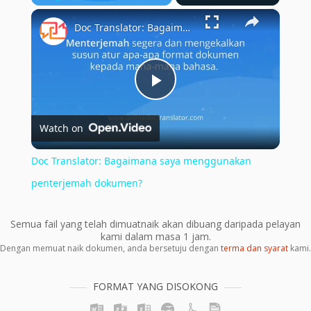
×
Play
Unmute
Fullscreen
Doc Translator: Bagaimana saya menggunakan penterjemah dokumen?
Play
Watch on
Video
Doc Translator: Bagaimana saya menggunakan
penterjemah dokumen?
Semua fail yang telah dimuatnaik akan dibuang daripada pelayan
kami dalam masa 1 jam.
Dengan memuat naik dokumen, anda bersetuju dengan
terma dan syarat
kami.
FORMAT YANG DISOKONG