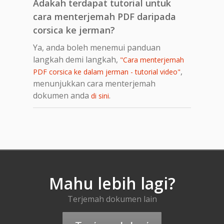
Adakah terdapat tutorial untuk
cara menterjemah PDF daripada
corsica ke jerman?
Ya, anda boleh menemui panduan
langkah demi langkah,
"Cara menterjemah
,
PDF corsica ke dalam jerman - tutorial video"
menunjukkan cara menterjemah
dokumen anda
.
di sini
Mahu lebih lagi?
Terjemah dokumen lain