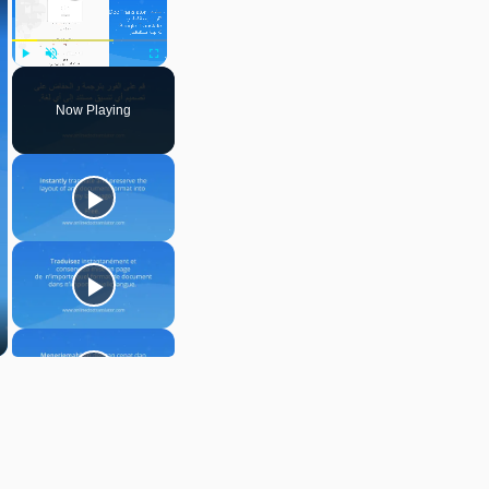
Play
Unmute
Fullscreen
Now Playing