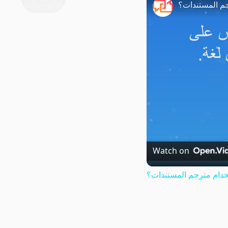
م المستندات؟
Watch on
دام مترجم المستندات؟