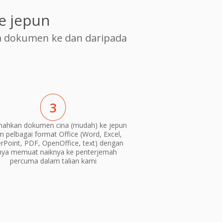
e jepun
 dokumen ke dan daripada
3
mahkan dokumen cina (mudah) ke jepun
m pelbagai format Office (Word, Excel,
Point, PDF, OpenOffice, text) dengan
nya memuat naiknya ke penterjemah
percuma dalam talian kami