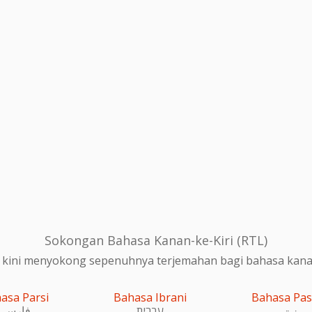
Sokongan Bahasa Kanan-ke-Kiri (RTL)
 kini menyokong sepenuhnya terjemahan bagi bahasa kanan-
asa Parsi
Bahasa Ibrani
Bahasa Pa
پښتو
עִברִית
فارسی