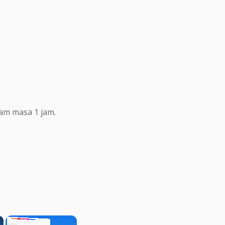
lam masa 1 jam.
×
×