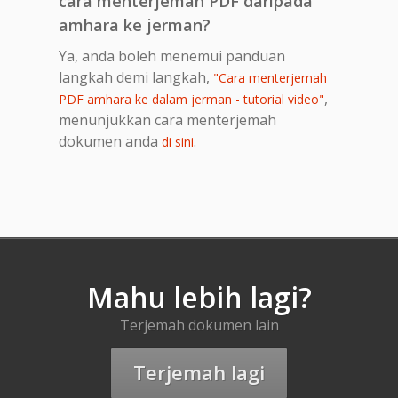
cara menterjemah PDF daripada
amhara ke jerman?
Ya, anda boleh menemui panduan
langkah demi langkah,
"Cara menterjemah
,
PDF amhara ke dalam jerman - tutorial video"
menunjukkan cara menterjemah
dokumen anda
.
di sini
Mahu lebih lagi?
Terjemah dokumen lain
Terjemah lagi