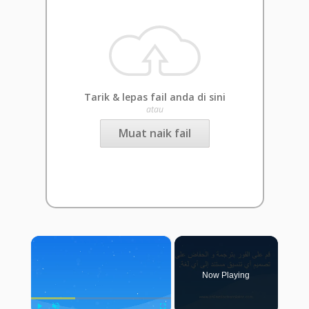
Tarik & lepas fail anda di sini
atau
Muat naik fail
×
Now Playing