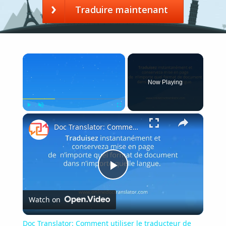
Traduire maintenant
×
Now Playing
×
Play
Unmute
Fullscreen
Doc Translator: Comment utiliser le traducteur de documents?
Play
Watch on
Video
Doc Translator: Comment utiliser le traducteur de