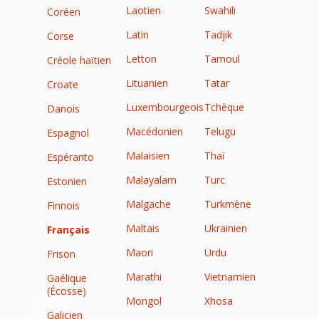
Laotien
Swahili
Coréen
Latin
Tadjik
Corse
Letton
Tamoul
Créole haïtien
Lituanien
Tatar
Croate
Luxembourgeois
Tchèque
Danois
Macédonien
Telugu
Espagnol
Malaisien
Thaï
Espéranto
Malayalam
Turc
Estonien
Malgache
Turkmène
Finnois
Maltais
Ukrainien
Français
Maori
Urdu
Frison
Marathi
Vietnamien
Gaélique
(Écosse)
Mongol
Xhosa
Galicien