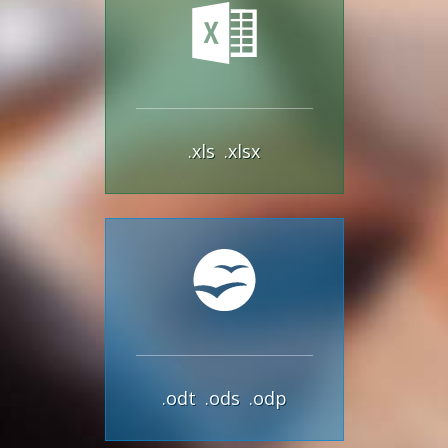
.xls
.xlsx
.odt
.ods
.odp