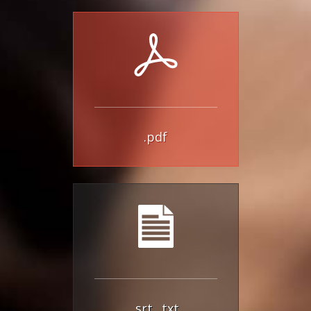
.pdf
.srt
.txt