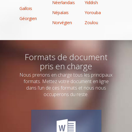
Néerlandais
Yiddish
Gallois
Népalais
Yorouba
Géorgien
Norvégien
Zoulou
Formats de document
pris en charge
Nous prenons en charge tous les principaux
formats. Mettez votre document en ligne
dans l’un de ces formats et nous nous
occuperons du reste.