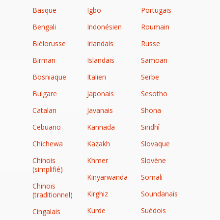
Basque
Igbo
Portugais
Bengali
Indonésien
Roumain
Biélorusse
Irlandais
Russe
Birman
Islandais
Samoan
Bosniaque
Italien
Serbe
Bulgare
Japonais
Sesotho
Catalan
Javanais
Shona
Cebuano
Kannada
Sindhî
Chichewa
Kazakh
Slovaque
Chinois
Khmer
Slovène
(simplifié)
Kinyarwanda
Somali
Chinois
Kirghiz
Soundanais
(traditionnel)
Kurde
Suédois
Cingalais