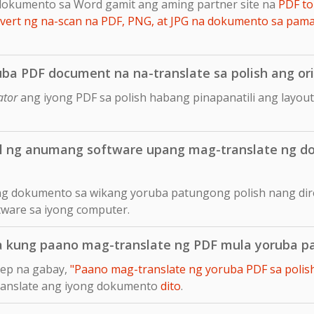
dokumento sa Word gamit ang aming partner site na
PDF to
ert ng na-scan na PDF, PNG, at JPG na dokumento sa pam
ba PDF document na na-translate sa polish ang ori
ator
ang iyong PDF sa polish habang pinapanatili ang layou
ll ng anumang software upang mag-translate ng 
 ng dokumento sa wikang yoruba patungong polish nang dir
tware sa iyong computer.
a kung paano mag-translate ng PDF mula yoruba p
tep na gabay,
"Paano mag-translate ng yoruba PDF sa polish 
translate ang iyong dokumento
dito
.