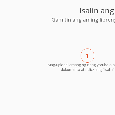
Isalin an
Gamitin ang aming libre
1
Mag-upload lamang ng isang yoruba o po
dokumento at i-click ang "Isalin"