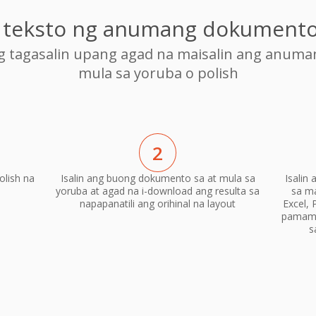
g teksto ng anumang dokumento
ng tagasalin upang agad na maisalin ang anum
mula sa yoruba o polish
2
lish na
Isalin ang buong dokumento sa at mula sa
Isalin
yoruba at agad na i-download ang resulta sa
sa m
napapanatili ang orihinal na layout
Excel, 
pamama
s