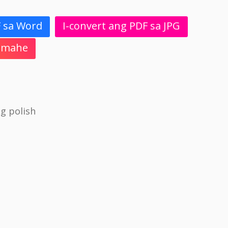
F sa Word
I-convert ang PDF sa JPG
 Imahe
g polish