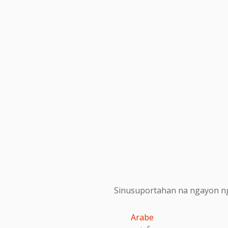
Sinusuportahan na ngayon ng
Arabe
عربى