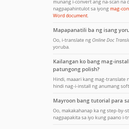
munang i-convert ang na-scan na 
nagpapahintulot sa iyong
mag-conv
Word document
.
Mapapanatili ba ng isang yoru
Oo, i-translate ng
Online Doc Transl
yoruba.
Kailangan ko bang mag-insta
patungong polish?
Hindi, maaari kang mag-translate
hindi nag-i-install ng anumang sof
Mayroon bang tutorial para s
Oo, makakahanap ka ng step-by-s
nagpapakita sa iyo kung paano i-