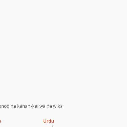
nod na kanan-kaliwa na wika:
o
Urdu
اردو