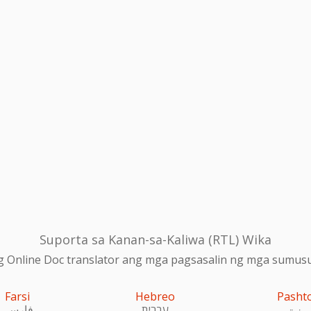
Suporta sa Kanan-sa-Kaliwa (RTL) Wika
 Online Doc translator ang mga pagsasalin ng mga sumusu
Farsi
Hebreo
Pasht
پښتو
עִברִית
فارسی