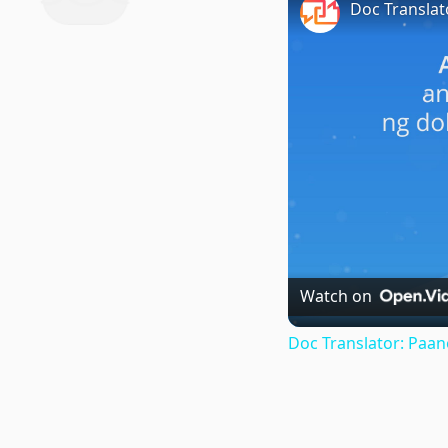
Watch on
Doc Translator: Paa