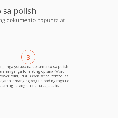
 sa polish
ang dokumento papunta at
3
 ang mga yoruba na dokumento sa polish
araming mga format ng opisina (Word,
PowerPoint, PDF, OpenOffice, teksto) sa
gitan lamang ng pag-upload ng mga ito
a aming libreng online na tagasalin.