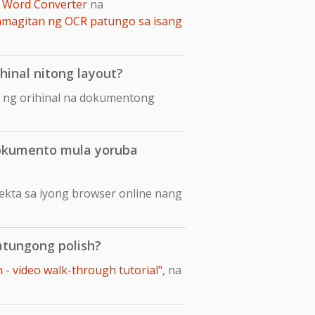
 Word Converter
na
amagitan ng OCR patungo sa isang
hinal nitong layout?
t ng orihinal na dokumentong
dokumento mula yoruba
ekta sa iyong browser online nang
atungong polish?
- video walk-through tutorial"
, na