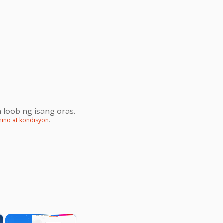
 loob ng isang oras.
mino at kondisyon
.
×
×