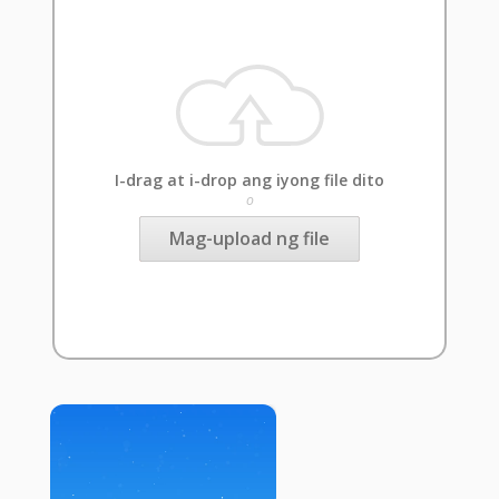
I-drag at i-drop ang iyong file dito
o
Mag-upload ng file
×
Now Playing