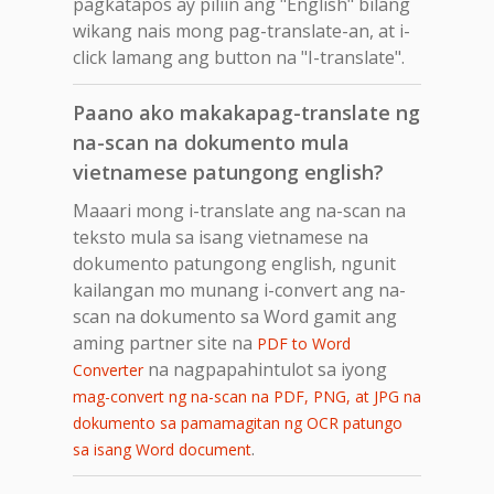
pagkatapos ay piliin ang "English" bilang
wikang nais mong pag-translate-an, at i-
click lamang ang button na "I-translate".
Paano ako makakapag-translate ng
na-scan na dokumento mula
vietnamese patungong english?
Maaari mong i-translate ang na-scan na
teksto mula sa isang vietnamese na
dokumento patungong english, ngunit
kailangan mo munang i-convert ang na-
scan na dokumento sa Word gamit ang
aming partner site na
PDF to Word
na nagpapahintulot sa iyong
Converter
mag-convert ng na-scan na PDF, PNG, at JPG na
dokumento sa pamamagitan ng OCR patungo
.
sa isang Word document