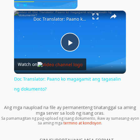
×
Play
Unmute
Fullscreen
Doc Translator: Paano ko magagamit ang tagasalin ng dokumento?
Play
Watch on
Video
Doc Translator: Paano ko magagamit ang tagasalin
ng dokumento?
Ang mga naupload na file ay permanenteng tinatanggal sa aming
mga server sa loob ng isang oras.
Sa pamamagitan ng pag-upload ng isang dokumento, ikaw ay sumasang-ayon
sa aming mga
termino at kondisyon
.