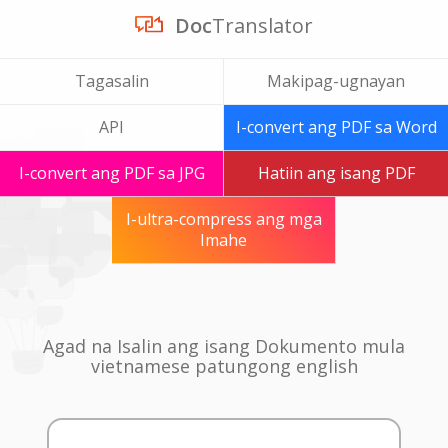
Doc
Translator
Tagasalin
Makipag-ugnayan
API
I-convert ang PDF sa Word
I-convert ang PDF sa JPG
Hatiin ang isang PDF
I-ultra-compress ang mga
Imahe
Agad na Isalin ang isang Dokumento mula
vietnamese patungong english