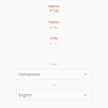
Hebreo
עִברִית
Pashto
پښتو
Urdu
اردو