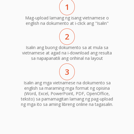
1
Mag-upload lamang ng isang vietnamese o
english na dokumento at i-click ang "Isalin"
2
Isalin ang buong dokumento sa at mula sa
vietnamese at agad na i-download ang resulta
sa napapanatili ang orihinal na layout
3
Isalin ang mga vietnamese na dokumento sa
english sa maraming mga format ng opisina
(Word, Excel, PowerPoint, PDF, OpenOffice,
teksto) sa pamamagitan lamang ng pag-upload
ng mga ito sa aming libreng online na tagasalin.