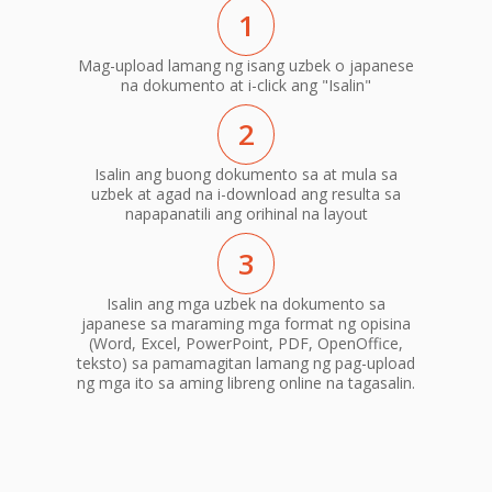
1
Mag-upload lamang ng isang uzbek o japanese
na dokumento at i-click ang "Isalin"
2
Isalin ang buong dokumento sa at mula sa
uzbek at agad na i-download ang resulta sa
napapanatili ang orihinal na layout
3
Isalin ang mga uzbek na dokumento sa
japanese sa maraming mga format ng opisina
(Word, Excel, PowerPoint, PDF, OpenOffice,
teksto) sa pamamagitan lamang ng pag-upload
ng mga ito sa aming libreng online na tagasalin.