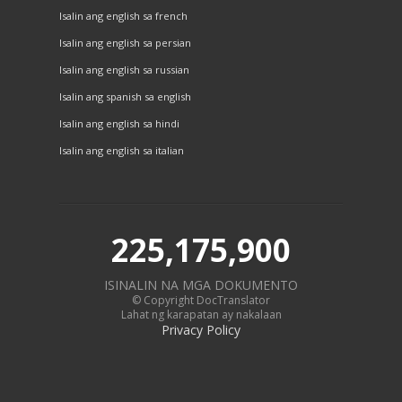
Isalin ang english sa french
Isalin ang english sa persian
Isalin ang english sa russian
Isalin ang spanish sa english
Isalin ang english sa hindi
Isalin ang english sa italian
225,175,900
ISINALIN NA MGA DOKUMENTO
© Copyright DocTranslator
Lahat ng karapatan ay nakalaan
Privacy Policy