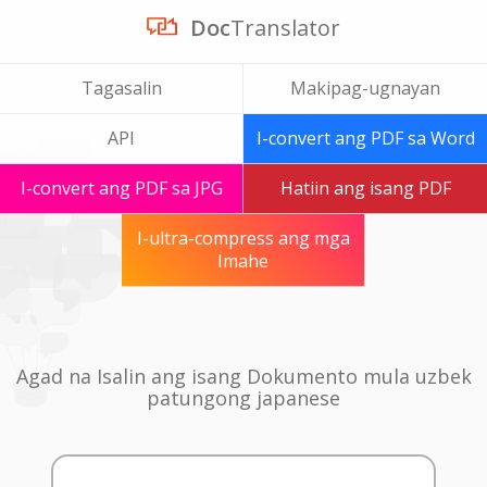
Doc
Translator
Tagasalin
Makipag-ugnayan
API
I-convert ang PDF sa Word
I-convert ang PDF sa JPG
Hatiin ang isang PDF
I-ultra-compress ang mga
Imahe
Agad na Isalin ang isang Dokumento mula uzbek
patungong japanese