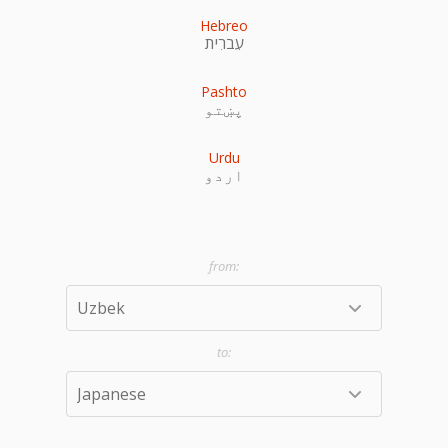
Hebreo
עִברִית
Pashto
پښتو
Urdu
اردو