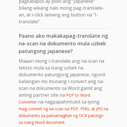
pagkatapos ay piliin ang "Japanese"
bilang wikang nais mong pag-translate-
an, at i-click lamang ang button na "I-
translate".
Paano ako makakapag-translate ng
na-scan na dokumento mula uzbek
patungong japanese?
Maaari mong i-translate ang na-scan na
teksto mula sa isang uzbek na
dokumento patungong japanese, ngunit
kailangan mo munang i-convert ang na-
scan na dokumento sa Word gamit ang
aming partner site na
PDF to Word
na nagpapahintulot sa iyong
Converter
mag-convert ng na-scan na PDF, PNG, at JPG na
dokumento sa pamamagitan ng OCR patungo
.
sa isang Word document