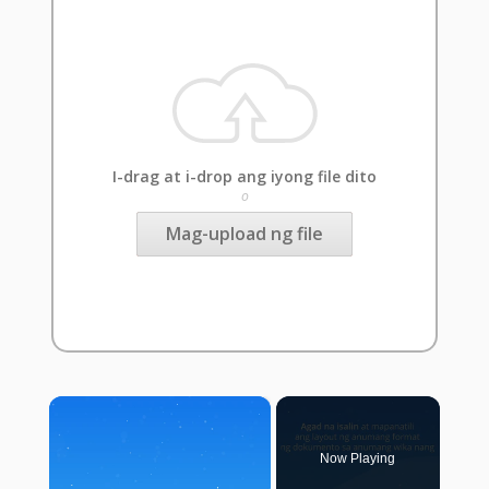
I-drag at i-drop ang iyong file dito
o
Mag-upload ng file
×
Now Playing