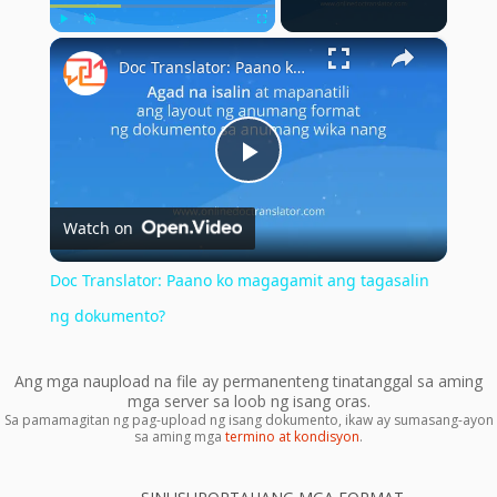
×
Play
Unmute
Fullscreen
Doc Translator: Paano ko magagamit ang tagasalin ng dokumento?
Play
Watch on
Video
Doc Translator: Paano ko magagamit ang tagasalin
ng dokumento?
Ang mga naupload na file ay permanenteng tinatanggal sa aming
mga server sa loob ng isang oras.
Sa pamamagitan ng pag-upload ng isang dokumento, ikaw ay sumasang-ayon
sa aming mga
termino at kondisyon
.