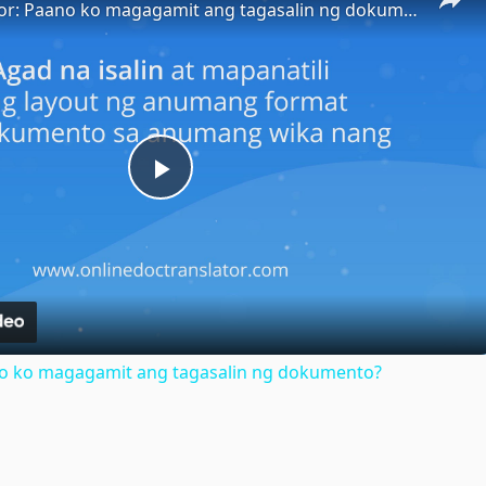
Doc Translator: Paano ko magagamit ang tagasalin ng dokumento?
Play
Video
no ko magagamit ang tagasalin ng dokumento?