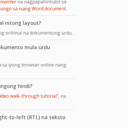
nverter
na nagpapahintulot sa
tungo sa isang Word document
.
al nitong layout?
 ng orihinal na dokumentong urdu.
dokumento mula urdu
 sa iyong browser online nang
ungong hindi?
ideo walk-through tutorial"
, na
ht-to-left (RTL) na teksto