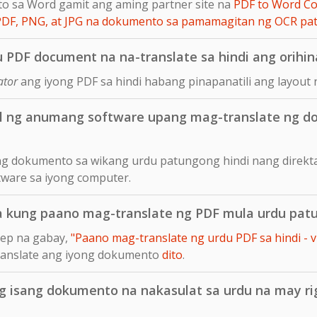
to sa Word gamit ang aming partner site na
PDF to Word Co
PDF, PNG, at JPG na dokumento sa pamamagitan ng OCR pa
 PDF document na na-translate sa hindi ang orihin
ator
ang iyong PDF sa hindi habang pinapanatili ang layout
ll ng anumang software upang mag-translate ng 
ng dokumento sa wikang urdu patungong hindi nang direkta
tware sa iyong computer.
a kung paano mag-translate ng PDF mula urdu pat
tep na gabay,
"Paano mag-translate ng urdu PDF sa hindi - v
translate ang iyong dokumento
dito
.
g isang dokumento na nakasulat sa urdu na may rig