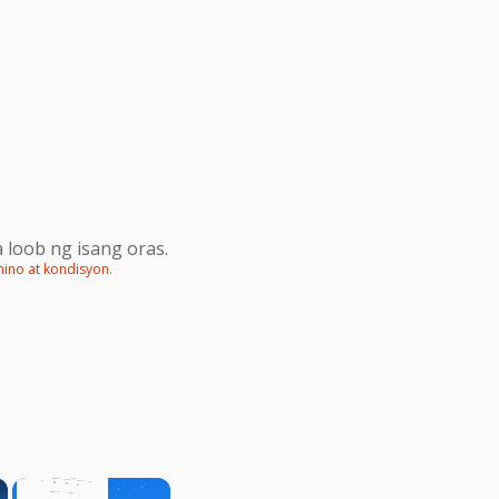
 loob ng isang oras.
mino at kondisyon
.
×
×