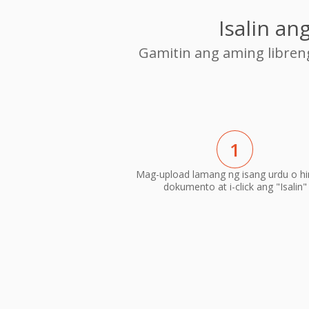
Isalin a
Gamitin ang aming libre
1
Mag-upload lamang ng isang urdu o hi
dokumento at i-click ang "Isalin"