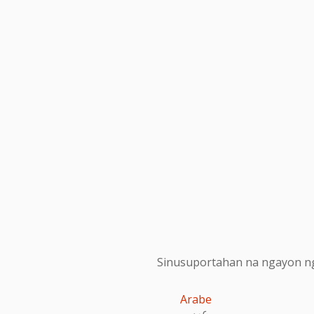
Sinusuportahan na ngayon ng
Arabe
عربى