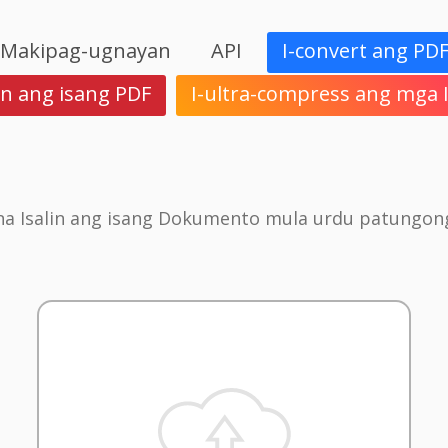
Makipag-ugnayan
API
I-convert ang PD
in ang isang PDF
I-ultra-compress ang mga
na Isalin ang isang Dokumento mula urdu patungong