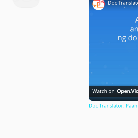
Watch on
Doc Translator: Paa