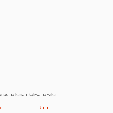
nod na kanan-kaliwa na wika:
o
Urdu
اردو