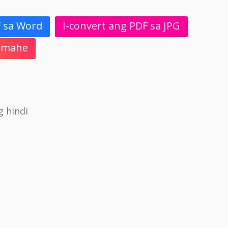
F sa Word
I-convert ang PDF sa JPG
 Imahe
 hindi