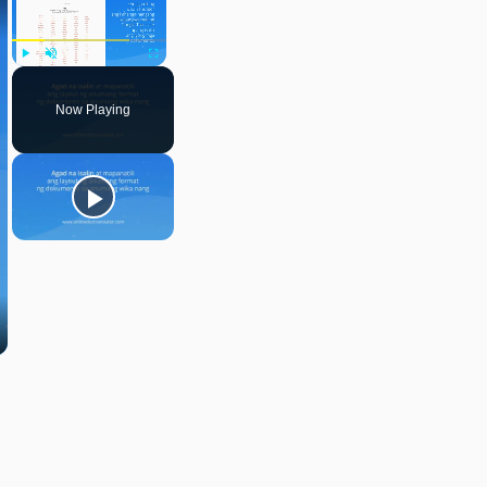
Play
Unmute
Fullscreen
Now Playing