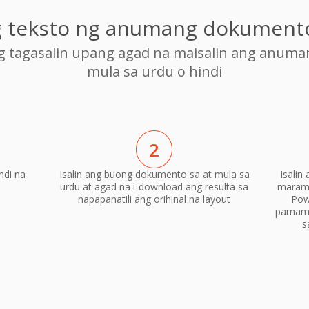
ng teksto ng anumang dokumento
ng tagasalin upang agad na maisalin ang anum
mula sa urdu o hindi
2
ndi na
Isalin ang buong dokumento sa at mula sa
Isalin
urdu at agad na i-download ang resulta sa
marami
napapanatili ang orihinal na layout
Pow
pamama
s