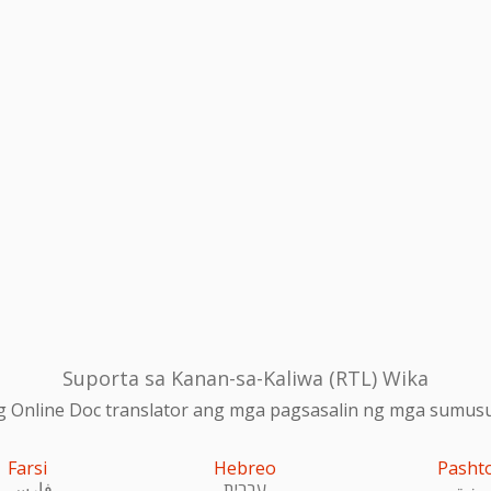
Suporta sa Kanan-sa-Kaliwa (RTL) Wika
 Online Doc translator ang mga pagsasalin ng mga sumusu
Farsi
Hebreo
Pasht
پښتو
עִברִית
فارسی