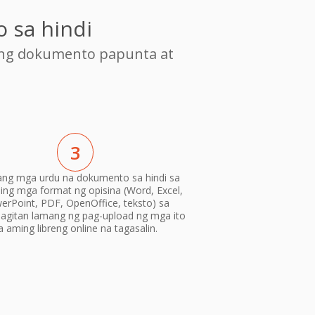
 sa hindi
ang dokumento papunta at
3
 ang mga urdu na dokumento sa hindi sa
ng mga format ng opisina (Word, Excel,
erPoint, PDF, OpenOffice, teksto) sa
gitan lamang ng pag-upload ng mga ito
a aming libreng online na tagasalin.