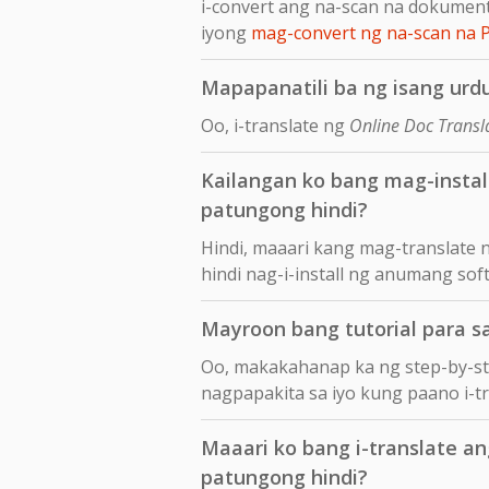
i-convert ang na-scan na dokumen
iyong
mag-convert ng na-scan na 
Mapapanatili ba ng isang urdu
Oo, i-translate ng
Online Doc Transl
Kailangan ko bang mag-insta
patungong hindi?
Hindi, maaari kang mag-translate 
hindi nag-i-install ng anumang sof
Mayroon bang tutorial para s
Oo, makakahanap ka ng step-by-s
nagpapakita sa iyo kung paano i-
Maaari ko bang i-translate an
patungong hindi?