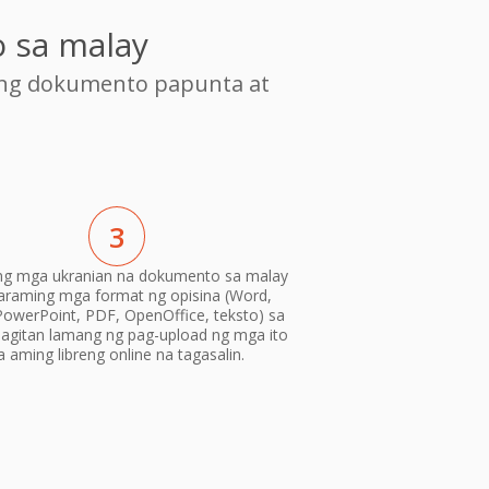
 sa malay
ang dokumento papunta at
3
ang mga ukranian na dokumento sa malay
araming mga format ng opisina (Word,
PowerPoint, PDF, OpenOffice, teksto) sa
gitan lamang ng pag-upload ng mga ito
a aming libreng online na tagasalin.