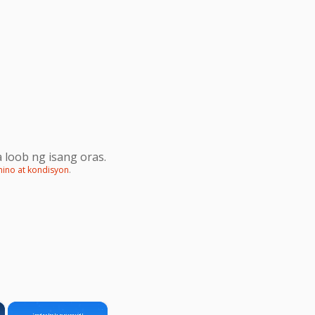
 loob ng isang oras.
mino at kondisyon
.
×
×