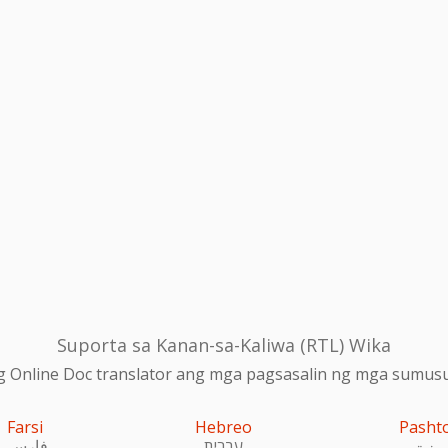
Suporta sa Kanan-sa-Kaliwa (RTL) Wika
 Online Doc translator ang mga pagsasalin ng mga sumusu
Farsi
Hebreo
Pasht
پښتو
עִברִית
فارسی