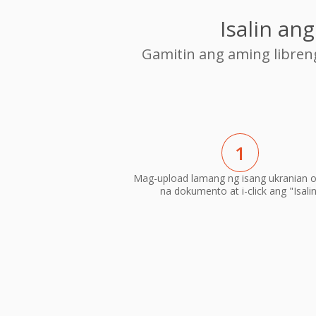
Isalin a
Gamitin ang aming libre
1
Mag-upload lamang ng isang ukranian 
na dokumento at i-click ang "Isali