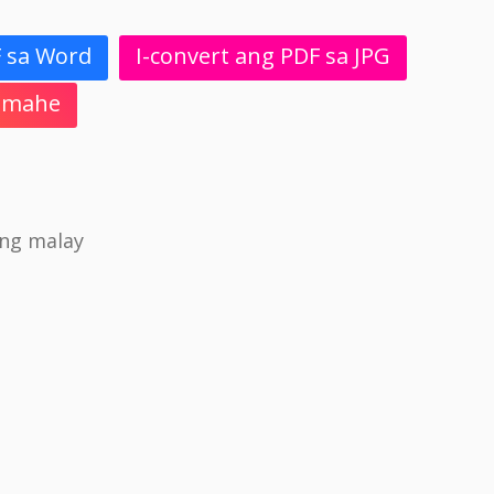
F sa Word
I-convert ang PDF sa JPG
 Imahe
ong malay