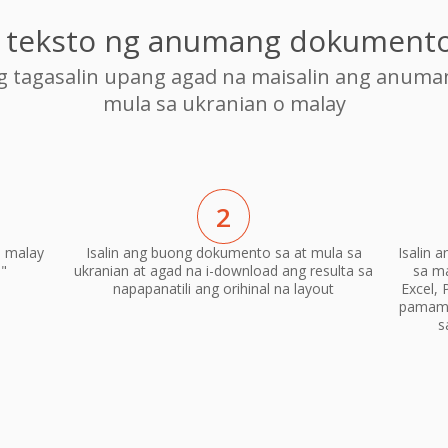
ng teksto ng anumang dokumento
ng tagasalin upang agad na maisalin ang anum
mula sa ukranian o malay
2
o malay
Isalin ang buong dokumento sa at mula sa
Isalin 
n"
ukranian at agad na i-download ang resulta sa
sa m
napapanatili ang orihinal na layout
Excel, 
pamama
s