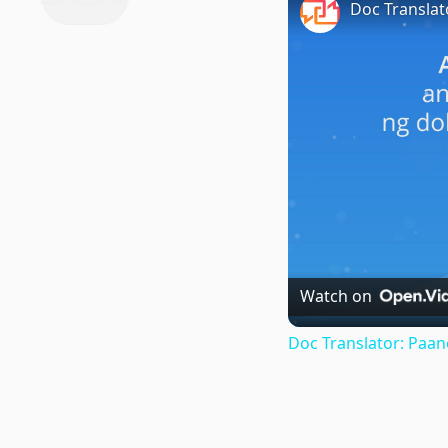
Watch on
Doc Translator: Paa