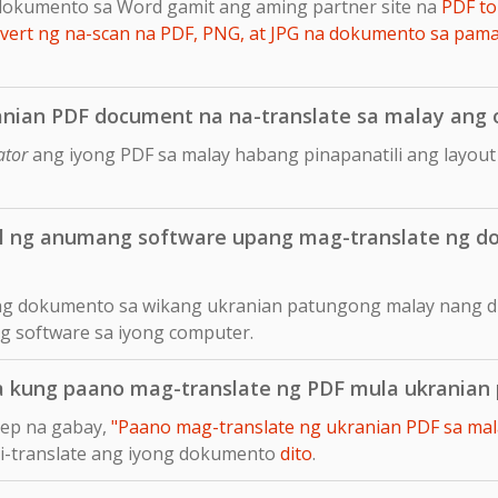
dokumento sa Word gamit ang aming partner site na
PDF to
ert ng na-scan na PDF, PNG, at JPG na dokumento sa pam
anian PDF document na na-translate sa malay ang o
ator
ang iyong PDF sa malay habang pinapanatili ang layou
ll ng anumang software upang mag-translate ng 
 ng dokumento sa wikang ukranian patungong malay nang di
ng software sa iyong computer.
sa kung paano mag-translate ng PDF mula ukrania
tep na gabay,
"Paano mag-translate ng ukranian PDF sa mala
 i-translate ang iyong dokumento
dito
.