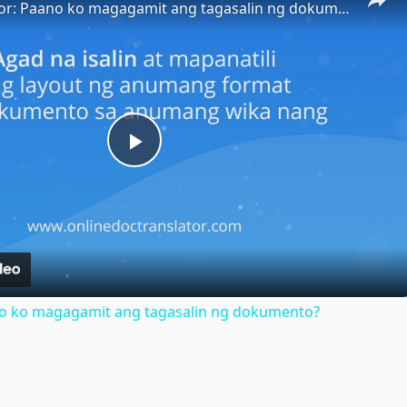
Doc Translator: Paano ko magagamit ang tagasalin ng dokumento?
Play
Video
no ko magagamit ang tagasalin ng dokumento?