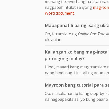
munang i-convert ang na-scan na 
nagpapahintulot sa iyong
mag-conv
Word document
.
Mapapanatili ba ng isang ukr
Oo, i-translate ng
Online Doc Transl
ukranian.
Kailangan ko bang mag-insta
patungong malay?
Hindi, maaari kang mag-translate
nang hindi nag-i-install ng anuma
Mayroon bang tutorial para 
Oo, makakahanap ka ng step-by-s
na nagpapakita sa iyo kung paano