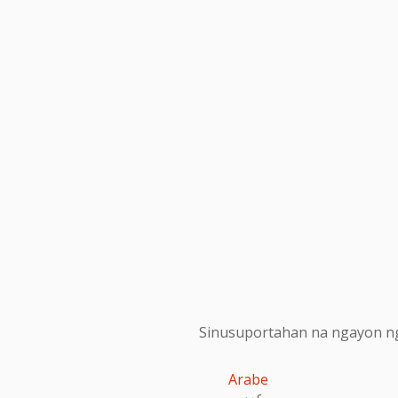
Sinusuportahan na ngayon ng
Arabe
عربى