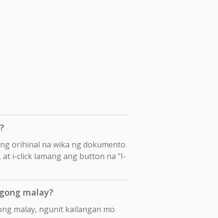
?
ang orihinal na wika ng dokumento
at i-click lamang ang button na "I-
ngong malay?
ong malay, ngunit kailangan mo