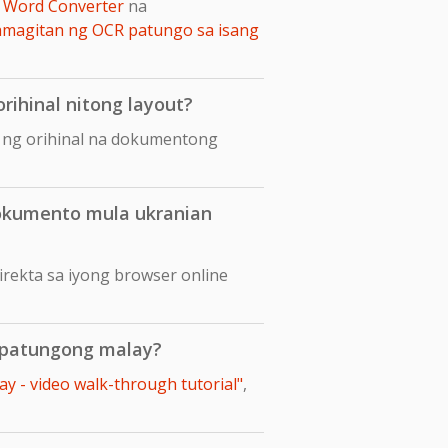
 Word Converter
na
amagitan ng OCR patungo sa isang
rihinal nitong layout?
t ng orihinal na dokumentong
dokumento mula ukranian
rekta sa iyong browser online
n patungong malay?
y - video walk-through tutorial"
,