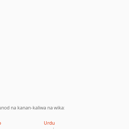
nod na kanan-kaliwa na wika:
o
Urdu
اردو