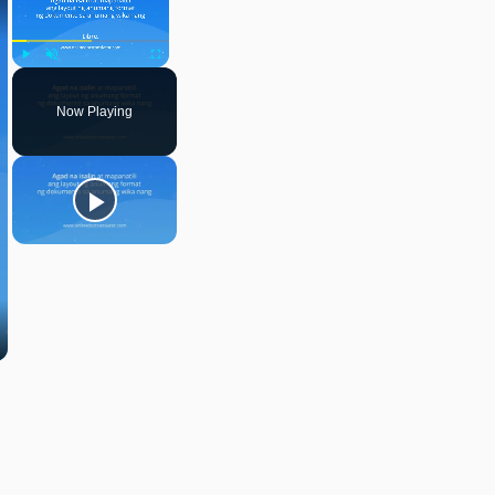
Play
Unmute
Fullscreen
Now Playing