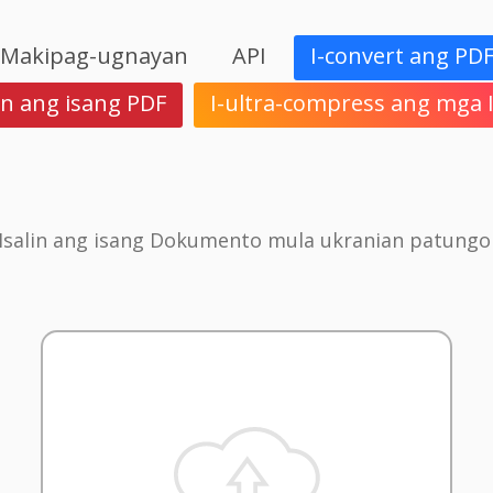
Makipag-ugnayan
API
I-convert ang PD
in ang isang PDF
I-ultra-compress ang mga
Isalin ang isang Dokumento mula ukranian patung