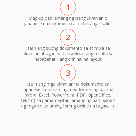
1
Mag-upload lamang ng isang ukranian o
japanese na dokumento at i-click ang "Isalin"
2
Isalin ang buong dokumento sa at mula sa
ukranian at agad na i-download ang resulta sa
napapanatili ang orihinal na layout
3
Isalin ang mga ukranian na dokumento sa
japanese sa maraming mga format ng opisina
(Word, Excel, PowerPoint, PDF, OpenOffice,
teksto) sa pamamagitan lamang ng pag-upload
ng mga ito sa aming libreng online na tagasalin.