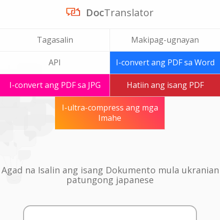
Doc
Translator
Tagasalin
Makipag-ugnayan
API
I-convert ang PDF sa Word
I-convert ang PDF sa JPG
Hatiin ang isang PDF
I-ultra-compress ang mga
Imahe
Agad na Isalin ang isang Dokumento mula ukranian
patungong japanese