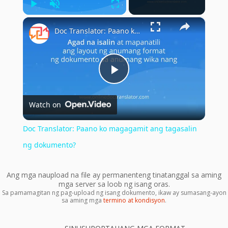
Play
Unmute
Fullscreen
×
Doc Translator: Paano ko magagamit ang tagasalin ng dokumento?
Play
Watch on
Video
Doc Translator: Paano ko magagamit ang tagasalin
ng dokumento?
Ang mga naupload na file ay permanenteng tinatanggal sa aming
mga server sa loob ng isang oras.
Sa pamamagitan ng pag-upload ng isang dokumento, ikaw ay sumasang-ayon
sa aming mga
termino at kondisyon
.