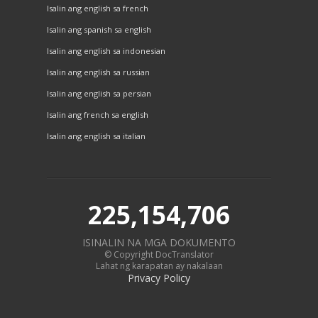
Isalin ang english sa french
Isalin ang spanish sa english
Isalin ang english sa indonesian
Isalin ang english sa russian
Isalin ang english sa persian
Isalin ang french sa english
Isalin ang english sa italian
225,154,706
ISINALIN NA MGA DOKUMENTO
© Copyright DocTranslator
Lahat ng karapatan ay nakalaan
Privacy Policy